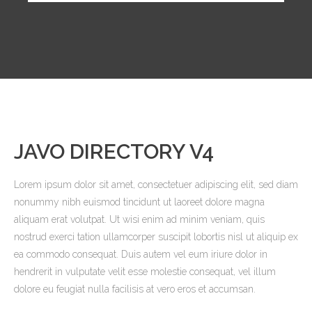
JAVO DIRECTORY V4
Lorem ipsum dolor sit amet, consectetuer adipiscing elit, sed diam
nonummy nibh euismod tincidunt ut laoreet dolore magna
aliquam erat volutpat. Ut wisi enim ad minim veniam, quis
nostrud exerci tation ullamcorper suscipit lobortis nisl ut aliquip ex
ea commodo consequat. Duis autem vel eum iriure dolor in
hendrerit in vulputate velit esse molestie consequat, vel illum
dolore eu feugiat nulla facilisis at vero eros et accumsan.