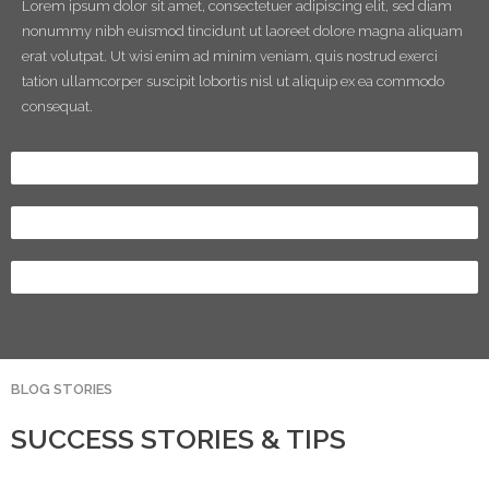
Lorem ipsum dolor sit amet, consectetuer adipiscing elit, sed diam
nonummy nibh euismod tincidunt ut laoreet dolore magna aliquam
erat volutpat. Ut wisi enim ad minim veniam, quis nostrud exerci
tation ullamcorper suscipit lobortis nisl ut aliquip ex ea commodo
consequat.
SKILLS
70%
YOURS OF EXPERIENCE
58%
GROWTH IN THE LAST YEAR
85%
BLOG STORIES
SUCCESS STORIES & TIPS