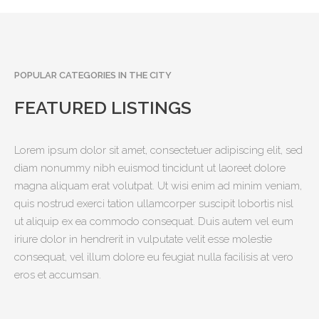
POPULAR CATEGORIES IN THE CITY
FEATURED LISTINGS
Lorem ipsum dolor sit amet, consectetuer adipiscing elit, sed
diam nonummy nibh euismod tincidunt ut laoreet dolore
magna aliquam erat volutpat. Ut wisi enim ad minim veniam,
quis nostrud exerci tation ullamcorper suscipit lobortis nisl
ut aliquip ex ea commodo consequat. Duis autem vel eum
iriure dolor in hendrerit in vulputate velit esse molestie
consequat, vel illum dolore eu feugiat nulla facilisis at vero
eros et accumsan.
Rizeliler
İsta