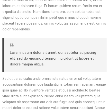
similique sunt in culpa qui officia deserunt mollitia animi, id est
laborum et dolorum fuga. Et harum quidem rerum facilis est et
expedita distinctio. Nam libero tempore, cum soluta nobis est
eligendi optio cumque nihil impedit quo minus id quod maxime
placeat facere possimus, omnis voluptas assumenda est, omnis
dolor repellendus.
Lorem ipsum dolor sit amet, consectetur adipiscing
elit, sed do eiusmod tempor incididunt ut labore et
dolore magna aliqua.
Sed ut perspiciatis unde omnis iste natus error sit voluptatem
accusantium doloremque laudantium, totam rem aperiam, eaque
ipsa quae ab illo inventore veritatis et quasi architecto beatae
vitae dicta sunt explicabo. Nemo enim ipsam voluptatem quia
voluptas sit aspernatur aut odit aut fugit, sed quia consequuntur
magni dolores eos qui ratione voluptatem sequi nesciunt. Neque