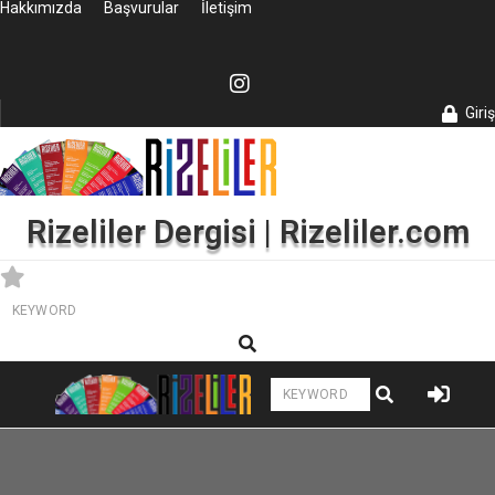
Hakkımızda
Başvurular
İletişim
Giriş
Rizeliler Dergisi | Rizeliler.com