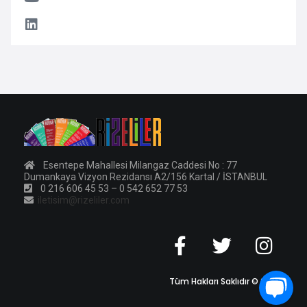
Esentepe Mahallesi Milangaz Caddesi No : 77
Dumankaya Vizyon Rezidansı A2/156 Kartal / İSTANBUL
0 216 606 45 53 – 0 542 652 77 53
iletisim@rizeliler.com
Tüm Hakları Saklıdır © 2011