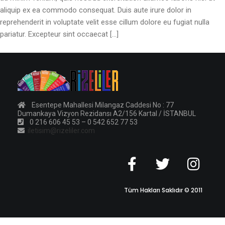
aliquip ex ea commodo consequat. Duis aute irure dolor in
reprehenderit in voluptate velit esse cillum dolore eu fugiat nulla
pariatur. Excepteur sint occaecat […]
Esentepe Mahallesi Milangaz Caddesi No : 77
Dumankaya Vizyon Rezidansı A2/156 Kartal / İSTANBUL
0 216 606 45 53 – 0 542 652 77 53
iletisim@rizeliler.com
Tüm Hakları Saklıdır © 2011