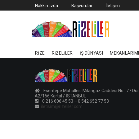
Hakkımızda
Başvurular
İletişim
RIZE
RIZELILER
İŞ DÜNYASI
MEKANLARIM
Esentepe Mahallesi Milangaz Caddesi No : 77 D
A2/156 Kartal / İSTANBUL
0 216 606 45 53 – 0 542 652 77 53
iletisim@rizeliler.com