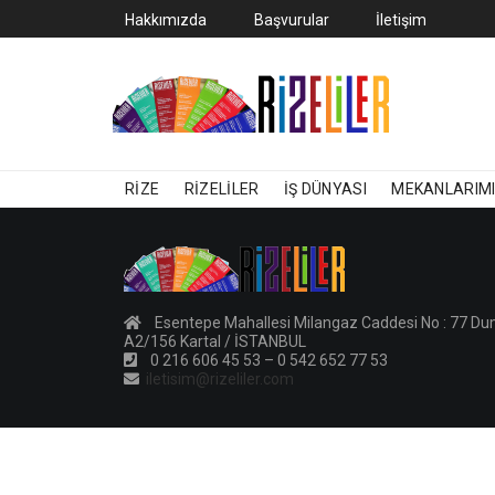
Hakkımızda
Başvurular
İletişim
RIZE
RIZELILER
İŞ DÜNYASI
MEKANLARIM
Esentepe Mahallesi Milangaz Caddesi No : 77 D
A2/156 Kartal / İSTANBUL
0 216 606 45 53 – 0 542 652 77 53
iletisim@rizeliler.com